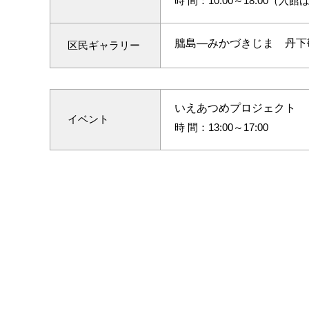
時 間：10:00～18:00（入
朏島―みかづきじま 丹下
区民ギャラリー
いえあつめプロジェクト
イベント
時 間：13:00～17:00