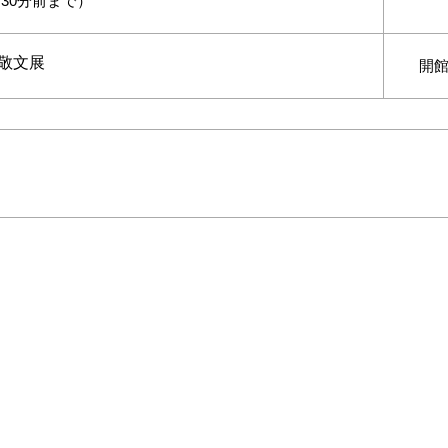
館は30分前まで）
敬文展
開