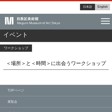
日本語
English
tog
イベント
ワークショップ
＜場所＞と＜時間＞に出会うワークショップ
TOPページ
展覧会