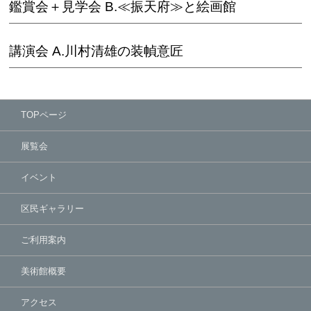
鑑賞会＋見学会 B.≪振天府≫と絵画館
講演会 A.川村清雄の装幀意匠
TOPページ
展覧会
イベント
区民ギャラリー
ご利用案内
美術館概要
アクセス