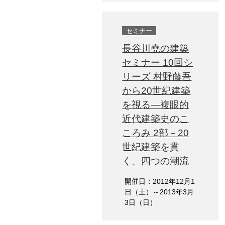
セミナー
長谷川堯の建築
セミナー 10回シ
リーズ 村野藤吾
から20世紀建築
を視る―複眼的
近代建築史のこ
ころみ 2部－20
世紀建築を貫
く、四つの潮流
開催日：2012年12月1
日（土）～2013年3月
3日（日）