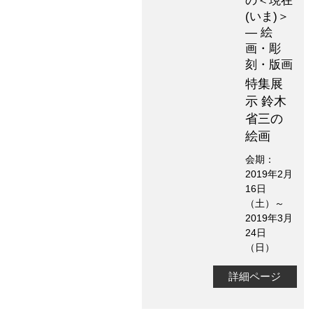
の＜現在
(いま)＞
― 絵
画・彫
刻・版画
特集展
示 鈴木
省三の
絵画
会期：
2019年2月
16日
（土）～
2019年3月
24日
（日）
詳細ページ