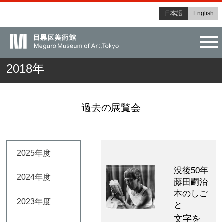
日本語
English
tog
2018年
過去の展覧会
2025年度
没後50年
2024年度
藤田嗣治
本のしご
2023年度
と
文字を